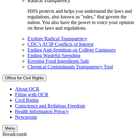
Radical Transparency
HHS protects and helps you understand the laws and
regulations, also known as "rules," that govern the
nation. You also have the power to voice your opinion
on these laws and regulations.
Explore Radical Transparency
CDC’s ACIP Conflicts of Interest
Ending Anti-Semitism on College Campuses
Ending Wasteful Spending
Keeping Food Ingredients Safe
Chemical Contaminants Transparency Tool
Office for Civil Rights
About OCR
Filing with OCR
Civil Rights
Conscience and Religious Freedom
Health Information Privacy
Newsroom
Menu
Breadcrumb